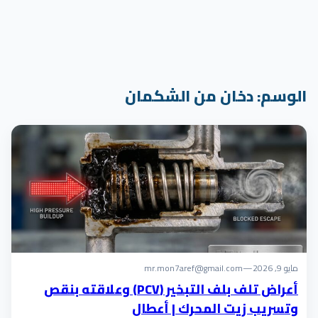
الوسم:
دخان من الشكمان
مايو 9, 2026
—
mr.mon7aref@gmail.com
أعراض تلف بلف التبخير (PCV) وعلاقته بنقص
وتسريب زيت المحرك | أعطال