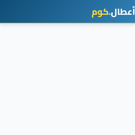
أعطال
.كوم