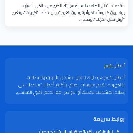
مقدمة: القاتل الصامت لمحرك سيارتك الكثير من مالكي السيارات
يواجهون كابوساً متكرراً: يقومون بتغيير “جوان غطاء التاكيهات”، وتغيير
“أويل سيل الكرنك”، ودفع…
أعطال
.كوم
أعطال.كوم هو دليلك لحلول مشاكل الأجهزة والاتصالات
والكهرباء. نقدم شروحات، نصائح، وأكواد أعطال تساعدك على
إصلاح المشكلات بنفسك أو التواصل مع الدعم الفني المناسب.
روابط سريعة
الرئيسية
من نحن
اتصل بنا
سياسة الخصوصية