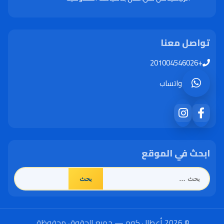
تواصل معنا
+201004546026
واتساب
ابحث في الموقع
البحث
عن:
© 2026 أعطال.كوم — جميع الحقوق محفوظة.