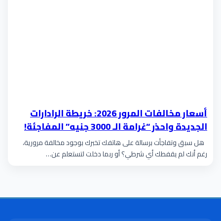
أسعار مخالفات المرور 2026: خريطة الرادارات
الجديدة واحذر “غرامة الـ 3000 جنيه” المفاجئة!
تحديث 24 ديسمبر الجديد
هل سبق وتفاجأت برسالة على هاتفك تخبرك بوجود مخالفة مرورية،
رغم أنك لم يقفطك أي شرطي؟ أو ربما دخلت لتستعلم عن…