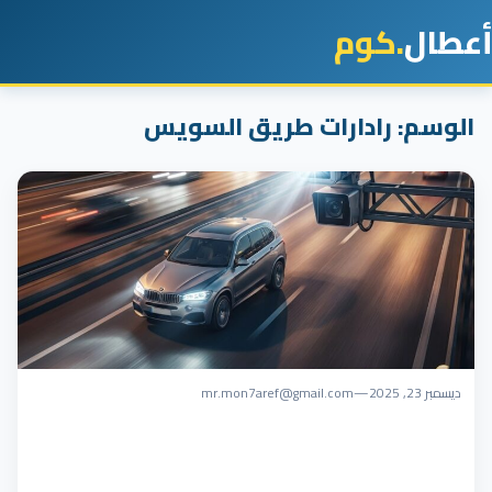
أعطال
.كوم
الوسم:
رادارات طريق السويس
ديسمبر 23, 2025
—
mr.mon7aref@gmail.com