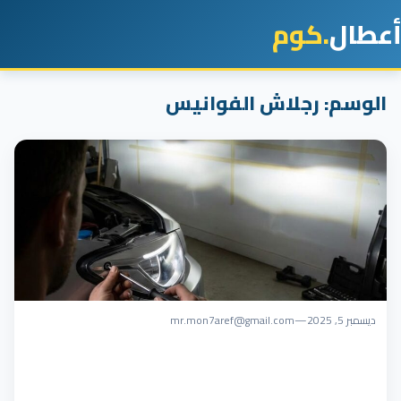
أعطال
.كوم
الوسم:
رجلاش الفوانيس
ديسمبر 5, 2025
—
mr.mon7aref@gmail.com