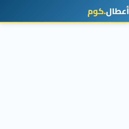
أعطال
.كوم