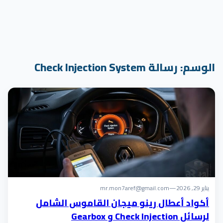
الوسم:
رسالة Check Injection System
يناير 29, 2026
—
mr.mon7aref@gmail.com
أكواد أعطال رينو ميجان القاموس الشامل
لرسائل Check Injection و Gearbox