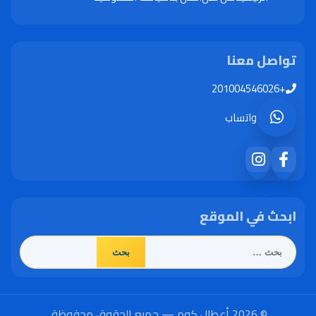
تواصل معنا
+201004546026
واتساب
ابحث في الموقع
البحث
عن:
© 2026 أعطال.كوم — جميع الحقوق محفوظة.