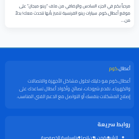
مرحباً بكم في الجزء السادس والإضافي من ملف “رينو ميجان” على
موقع أعطال.كوم. سيارات رينو الفرنسية تتميز بأنها تتحدث معك! بدلاً
من…
أعطال
.كوم
أعطال.كوم هو دليلك لحلول مشاكل الأجهزة والاتصالات
والكهرباء. نقدم شروحات، نصائح، وأكواد أعطال تساعدك على
إصلاح المشكلات بنفسك أو التواصل مع الدعم الفني المناسب.
روابط سريعة
الرئيسية
من نحن
اتصل بنا
سياسة الخصوصية