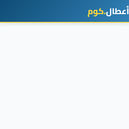
أعطال
.كوم