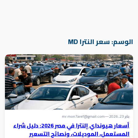
الوسم:
سعر النترا MD
يناير 23, 2026
—
mr.mon7aref@gmail.com
أسعار هيونداي إلنترا في مصر 2026: دليل شراء
المستعمل، الموديلات، ونصائح التسعير