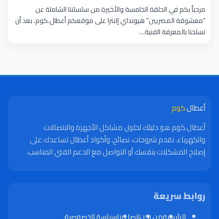
مرحباً بكم في الحلقة الخامسة والأخيرة من سلسلتنا الشاملة عن
“معشوقة المصريين” هيونداي إلنترا على موقعكم أعطال.كوم. بعد أن
تسلحنا بالمعرفة الفنية…
أعطال
.كوم
أعطال.كوم هو دليلك لحلول مشاكل الأجهزة والاتصالات
والكهرباء. نقدم شروحات، نصائح، وأكواد أعطال تساعدك على
إصلاح المشكلات بنفسك أو التواصل مع الدعم الفني المناسب.
روابط سريعة
الرئيسية
من نحن
اتصل بنا
سياسة الخصوصية