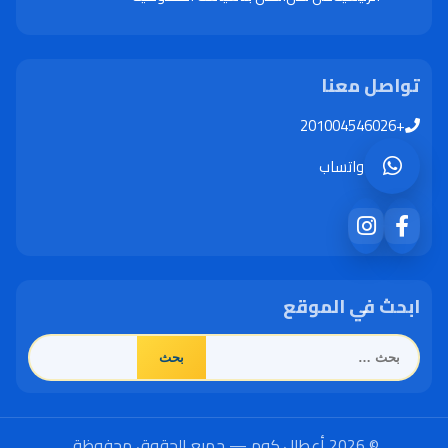
تواصل معنا
+201004546026
واتساب
ابحث في الموقع
البحث
عن:
© 2026 أعطال.كوم — جميع الحقوق محفوظة.