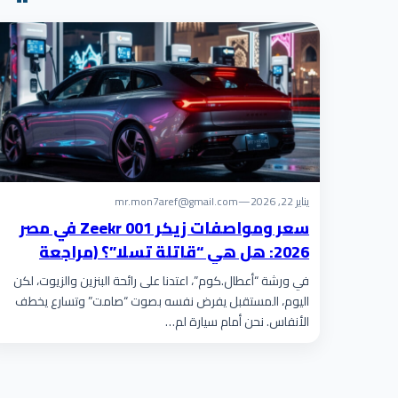
يناير 22, 2026
—
mr.mon7aref@gmail.com
سعر ومواصفات زيكر Zeekr 001 في مصر
2026: هل هي “قاتلة تسلا”؟ (مراجعة
شاملة للوحش الكهربائي)
في ورشة “أعطال.كوم”، اعتدنا على رائحة البنزين والزيوت، لكن
اليوم، المستقبل يفرض نفسه بصوت “صامت” وتسارع يخطف
الأنفاس. نحن أمام سيارة لم…