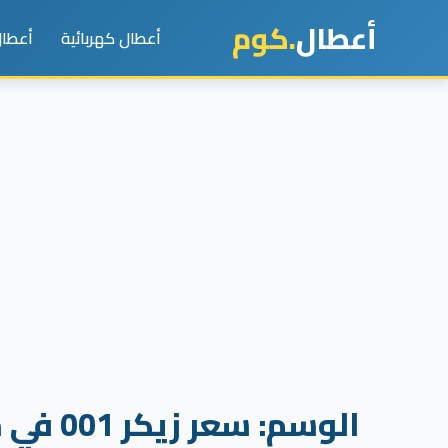
أعطال
.كوم
أعطال كهربائية
أعطال
الوسم:
سعر زيكر 001 في مصر