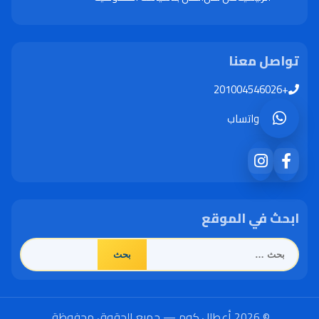
تواصل معنا
+201004546026
واتساب
ابحث في الموقع
البحث
عن:
© 2026 أعطال.كوم — جميع الحقوق محفوظة.