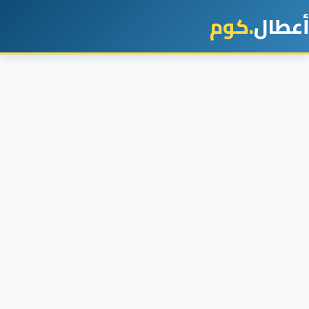
أعطال
.كوم