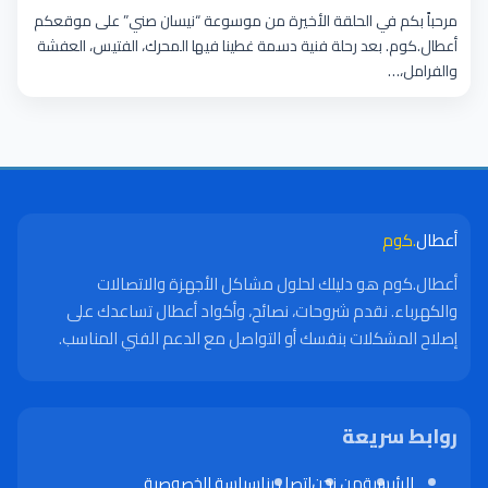
المعتمدة
مرحباً بكم في الحلقة الأخيرة من موسوعة “نيسان صني” على موقعكم
أعطال.كوم. بعد رحلة فنية دسمة غطينا فيها المحرك، الفتيس، العفشة
والفرامل،…
أعطال
.كوم
أعطال.كوم هو دليلك لحلول مشاكل الأجهزة والاتصالات
والكهرباء. نقدم شروحات، نصائح، وأكواد أعطال تساعدك على
إصلاح المشكلات بنفسك أو التواصل مع الدعم الفني المناسب.
روابط سريعة
الرئيسية
من نحن
اتصل بنا
سياسة الخصوصية