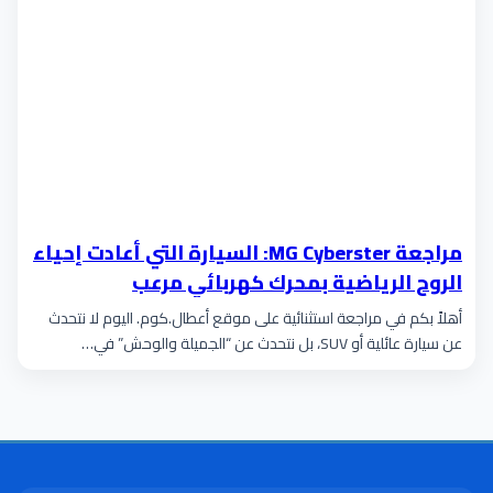
مراجعة MG Cyberster: السيارة التي أعادت إحياء
الروح الرياضية بمحرك كهربائي مرعب
أهلاً بكم في مراجعة استثنائية على موقع أعطال.كوم. اليوم لا نتحدث
عن سيارة عائلية أو SUV، بل نتحدث عن “الجميلة والوحش” في…