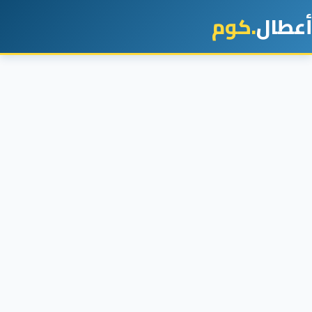
أعطال
.كوم