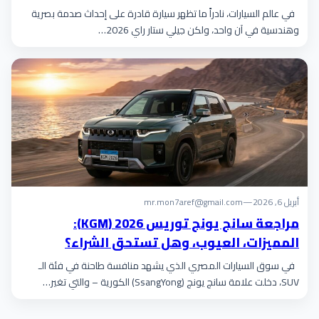
في عالم السيارات، نادراً ما تظهر سيارة قادرة على إحداث صدمة بصرية
وهندسية في آن واحد، ولكن جيلي ستار راي 2026…
أبريل 6, 2026
—
mr.mon7aref@gmail.com
مراجعة سانج يونج توريس 2026 (KGM):
المميزات، العيوب، وهل تستحق الشراء؟
في سوق السيارات المصري الذي يشهد منافسة طاحنة في فئة الـ
SUV، دخلت علامة سانج يونج (SsangYong) الكورية – والتي تغير…