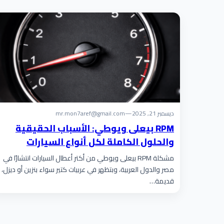
ديسمبر 21, 2025
—
mr.mon7aref@gmail.com
RPM بيعلى ويوطي: الأسباب الحقيقية
والحلول الكاملة لكل أنواع السيارات
مشكلة RPM بيعلى ويوطي من أكتر أعطال السيارات انتشارًا في
مصر والدول العربية، وبتظهر في عربيات كتير سواء بنزين أو ديزل،
قديمة…