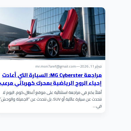
فبراير 11, 2026
—
mr.mon7aref@gmail.com
مراجعة MG Cyberster: السيارة التي أعادت
إحياء الروح الرياضية بمحرك كهربائي مرعب
أهلاً بكم في مراجعة استثنائية على موقع أعطال.كوم. اليوم لا
نتحدث عن سيارة عائلية أو SUV، بل نتحدث عن “الجميلة والوحش”
في…