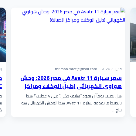
فبراير 1, 2026
—
mr.mon7aref@gmail.com
يناير
سعر سيارة Avatr 11 في مصر 2026: وحش
هواوي الكهربائي (دليل الوكلاء ومراكز
الصيانة)
ب
هل تخيلت يوماً أن تقود “هاتف ذكي” على 4 عجلات؟ هذا
بالضبط ما تقدمه سيارة Avatr 11. هذا الوحش الكهربائي هو
تس
نتاج…
كه