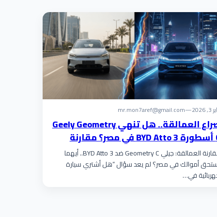
 3, 2026
—
mr.mon7aref@gmail.com
صراع العمالقة.. هل تنهي Geely Geometry
C أسطورة BYD Atto 3 في مصر؟ مقارنة
الأرقام تكشف المستور!
مقارنة العمالقة: جيلي Geometry C ضد BYD Atto 3.. أيهما
تحق أموالك في مصر؟ لم يعد سؤال “هل أشتري سيارة
ربائية في…