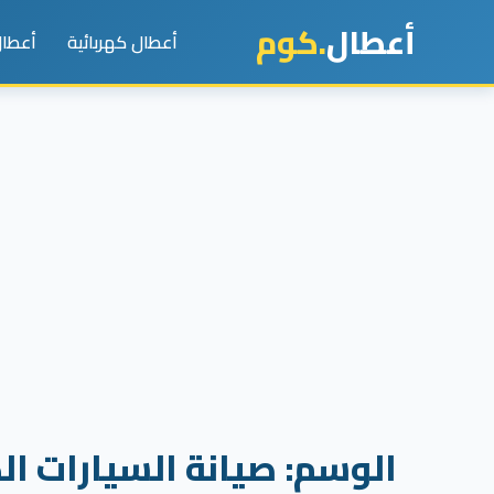
أعطال
.كوم
أعطال كهربائية
أعطال
الوسم:
صيانة السيارات الك