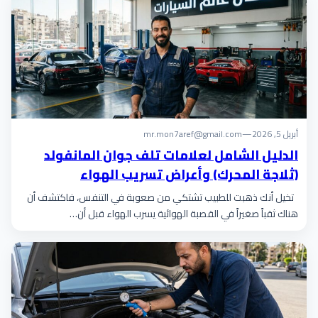
أبريل 5, 2026
—
mr.mon7aref@gmail.com
الدليل الشامل لعلامات تلف جوان المانفولد
(ثلاجة المحرك) وأعراض تسريب الهواء
تخيل أنك ذهبت للطبيب تشتكي من صعوبة في التنفس، فاكتشف أن
هناك ثقباً صغيراً في القصبة الهوائية يسرب الهواء قبل أن…