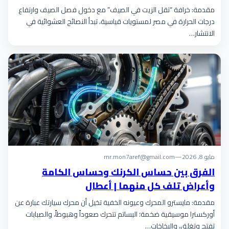
مقدمة: خرافة “تقل الزيت في الصيف” مع دخول فصل الصيف وارتفاع
درجات الحرارة في مصر لمستويات قياسية، تبدأ النصائح العشوائية في
الانتشار…
مايو 8, 2026
—
mr.mon7aref@gmail.com
الفرق بين حساس الكرنك وحساس الكامة
وأعراض تلف كل منهما | أعطال
مقدمة: مايسترو المحرك وعيونه الخفية تخيل أن محرك سيارتك عبارة عن
أوركسترا موسيقية ضخمة؛ البساتم تتحرك صعوداً وهبوطاً، والصبابات
تفتح وتغلق، والبخاخات…