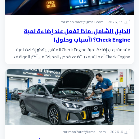
أبريل 14, 2026
—
mr.mon7aref@gmail.com
الدليل الشامل: ماذا تفعل عند إضاءة لمبة
Check Engine؟ (أسباب وحلول)
مقدمة: رعب إضاءة لمبة Check Engine المفاجئ تعتبر إضاءة لمبة
Check Engine أو ما يُعرف بـ “ضوء فحص المحرك” من أكثر المواقف…
أبريل 6, 2026
—
mr.mon7aref@gmail.com