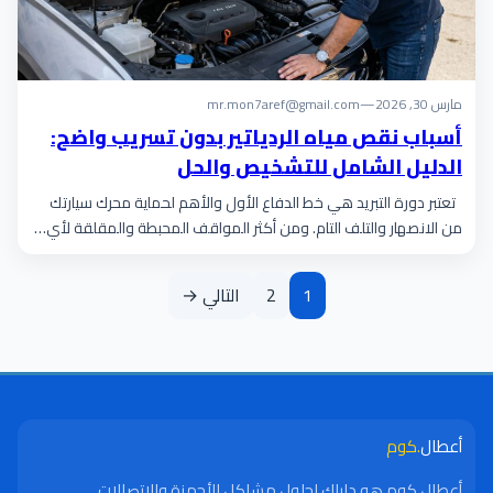
مارس 30, 2026
—
mr.mon7aref@gmail.com
أسباب نقص مياه الردياتير بدون تسريب واضح:
الدليل الشامل للتشخيص والحل
تعتبر دورة التبريد هي خط الدفاع الأول والأهم لحماية محرك سيارتك
من الانصهار والتلف التام. ومن أكثر المواقف المحبطة والمقلقة لأي…
1
2
التالي →
أعطال
.كوم
أعطال.كوم هو دليلك لحلول مشاكل الأجهزة والاتصالات