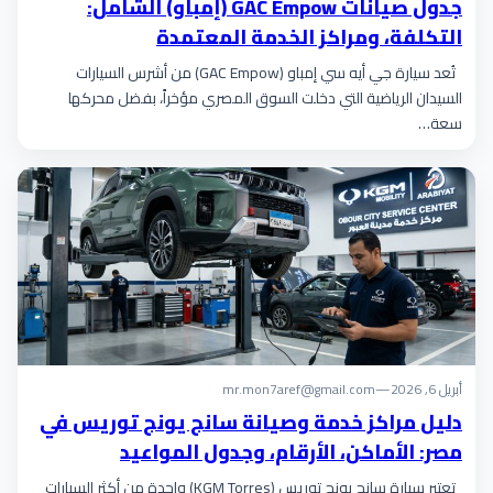
جدول صيانات GAC Empow (إمباو) الشامل:
التكلفة، ومراكز الخدمة المعتمدة
تُعد سيارة جي أيه سي إمباو (GAC Empow) من أشرس السيارات
السيدان الرياضية التي دخلت السوق المصري مؤخراً، بفضل محركها
سعة…
أبريل 6, 2026
—
mr.mon7aref@gmail.com
دليل مراكز خدمة وصيانة سانج يونج توريس في
مصر: الأماكن، الأرقام، وجدول المواعيد
تعتبر سيارة سانج يونج توريس (KGM Torres) واحدة من أكثر السيارات