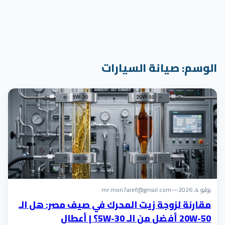
الوسم:
صيانة السيارات
يوليو 4, 2026
—
mr.mon7aref@gmail.com
مقارنة لزوجة زيت المحرك في صيف مصر: هل الـ
20W-50 أفضل من الـ 5W-30؟ | أعطال