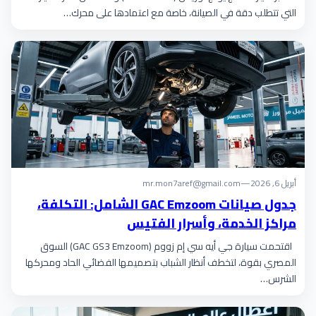
التي تتطلب دقة في الصيانة، خاصة مع اعتمادها على محرك…
أبريل 6, 2026
—
mr.mon7aref@gmail.com
جدول صيانات GAC Emzoom الشامل: التكلفة،
مراكز الخدمة، وأسرار الفتيس
اقتحمت سيارة جي أيه سي إم زووم (GAC GS3 Emzoom) السوق
المصري بقوة، لتخطف أنظار الشباب بتصميمها الفضائي الحاد ومحركها
الشرس…