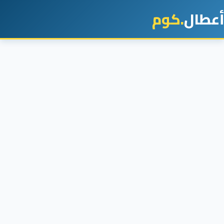
أعطال
.كوم