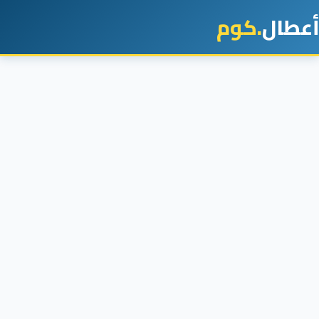
أعطال
.كوم