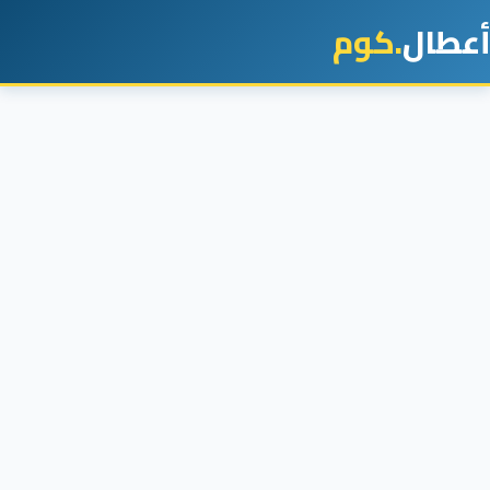
أعطال
.كوم