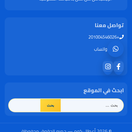
تواصل معنا
+201004546026
واتساب
ابحث في الموقع
البحث
عن:
© 2026 أعطال.كوم — جميع الحقوق محفوظة.