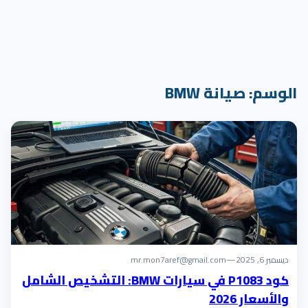
الوسم:
صيانة BMW
ديسمبر 6, 2025
—
mr.mon7aref@gmail.com
كود P1083 في سيارات BMW: التشخيص الشامل
والأسعار 2026