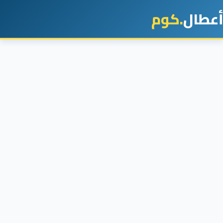
أعطال
.كوم