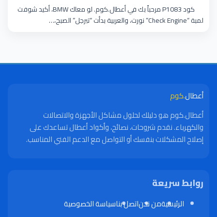
كود P1083 مرحباً بك في أعطال.كوم. لو معاك BMW، أكيد شوفت
لمبة “Check Engine” نورت، والعربية بدأت “تبرجل” الصبح،…
أعطال
.كوم
أعطال.كوم هو دليلك لحلول مشاكل الأجهزة والاتصالات
والكهرباء. نقدم شروحات، نصائح، وأكواد أعطال تساعدك على
إصلاح المشكلات بنفسك أو التواصل مع الدعم الفني المناسب.
روابط سريعة
الرئيسية
من نحن
اتصل بنا
سياسة الخصوصية