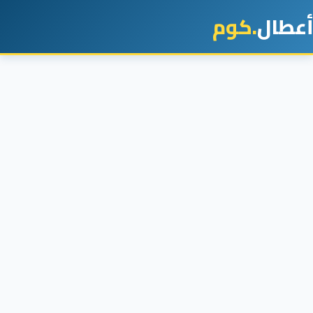
أعطال
.كوم