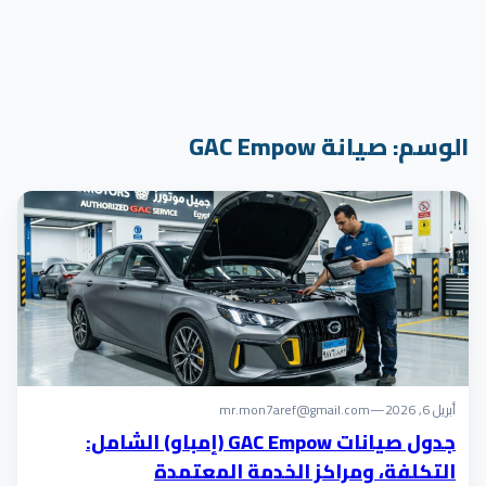
الوسم:
صيانة GAC Empow
أبريل 6, 2026
—
mr.mon7aref@gmail.com
جدول صيانات GAC Empow (إمباو) الشامل:
التكلفة، ومراكز الخدمة المعتمدة