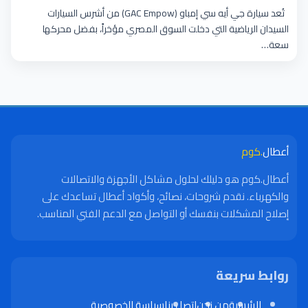
تُعد سيارة جي أيه سي إمباو (GAC Empow) من أشرس السيارات
السيدان الرياضية التي دخلت السوق المصري مؤخراً، بفضل محركها
سعة…
أعطال
.كوم
أعطال.كوم هو دليلك لحلول مشاكل الأجهزة والاتصالات
والكهرباء. نقدم شروحات، نصائح، وأكواد أعطال تساعدك على
إصلاح المشكلات بنفسك أو التواصل مع الدعم الفني المناسب.
روابط سريعة
الرئيسية
من نحن
اتصل بنا
سياسة الخصوصية