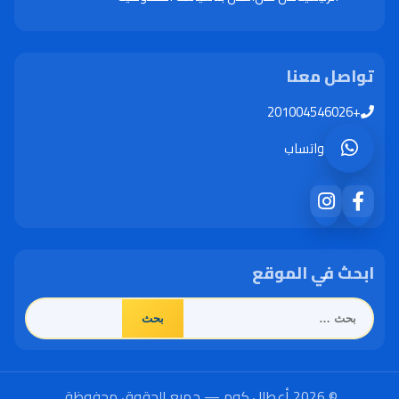
تواصل معنا
+201004546026
واتساب
ابحث في الموقع
البحث
عن:
© 2026 أعطال.كوم — جميع الحقوق محفوظة.