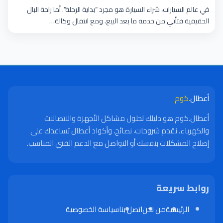
الحفاظ على الضمان
في عالم السيارات، شراء السيارة هو مجرد “بداية الرحلة”. أما راحة البال
الحقيقية فتأتي من خدمة ما بعد البيع. ومع انتقال وكالة…
أعطال
.كوم
أعطال.كوم هو دليلك لحلول مشاكل الأجهزة والاتصالات
والكهرباء. نقدم شروحات، نصائح، وأكواد أعطال تساعدك على
إصلاح المشكلات بنفسك أو التواصل مع الدعم الفني المناسب.
روابط سريعة
الرئيسية
من نحن
اتصل بنا
سياسة الخصوصية