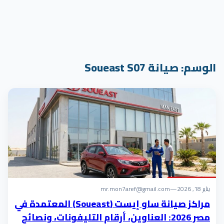
الوسم:
صيانة Soueast S07
يناير 18, 2026
—
mr.mon7aref@gmail.com
مراكز صيانة ساو إيست (Soueast) المعتمدة في
مصر 2026: العناوين، أرقام التليفونات، ونصائح