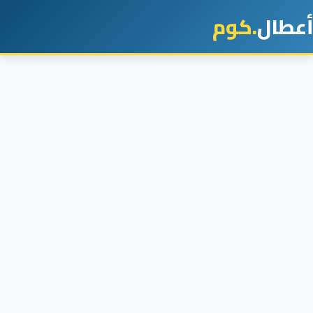
أعطال
.كوم