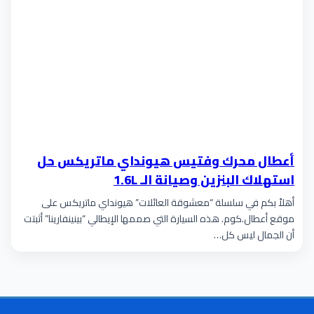
أعطال محرك وفتيس هيونداي ماتريكس حل
استهلاك البنزين وصيانة الـ 1.6L
أهلاً بكم في سلسلة “معشوقة العائلات” هيونداي ماتريكس على
موقع أعطال.كوم. هذه السيارة التي صممها الإيطالي “بينينفارينا” أثبتت
أن الجمال ليس كل…