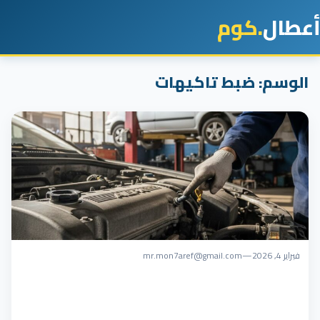
أعطال
.كوم
الوسم:
ضبط تاكيهات
فبراير 4, 2026
—
mr.mon7aref@gmail.com