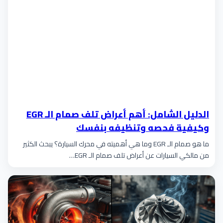
الدليل الشامل: أهم أعراض تلف صمام الـ EGR
وكيفية فحصه وتنظيفه بنفسك
ما هو صمام الـ EGR وما هي أهميته في محرك السيارة؟ يبحث الكثير
من مالكي السيارات عن أعراض تلف صمام الـ EGR…