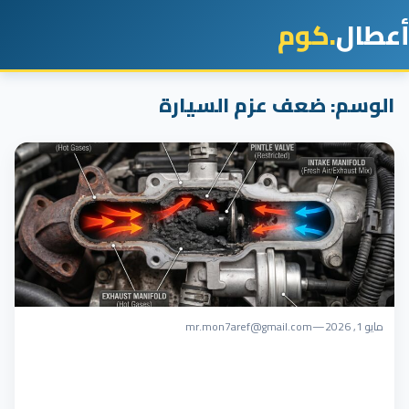
أعطال
.كوم
الوسم:
ضعف عزم السيارة
مايو 1, 2026
—
mr.mon7aref@gmail.com