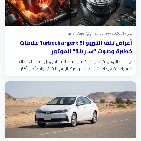
يناير 17, 2026
—
mr.mon7aref@gmail.com
أعراض تلف التيربو (Turbocharger): 5 علامات
خطيرة وصوت “سارينة” الموتور
في “أعطال.كوم”، نحن لا نكتفي بسرد المشاكل، بل نفتح لك غطاء
المحرك لنضع يدك على الجرح مباشرة. اليوم، نناقش واحداً من أكثر…