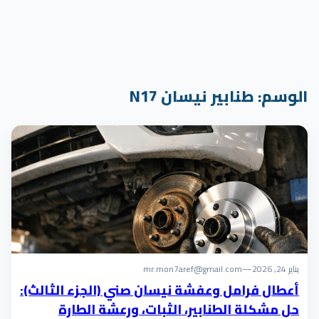
الوسم:
طنابير نيسان N17
يناير 24, 2026
—
mr.mon7aref@gmail.com
أعطال فرامل وعفشة نيسان صني (الجزء الثالث):
حل مشكلة الطنابير، الثبات، ورعشة الطارة