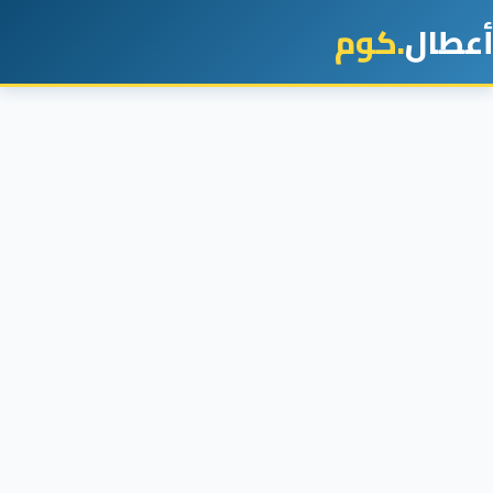
أعطال
.كوم