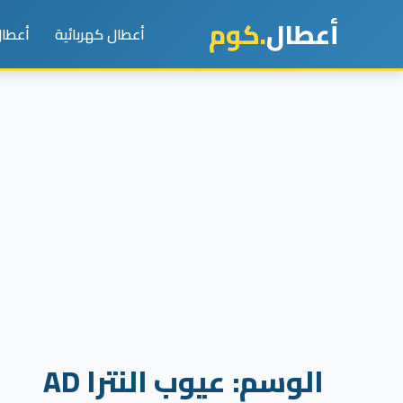
أعطال
.كوم
أعطال كهربائية
أعطال
الوسم:
عيوب النترا AD