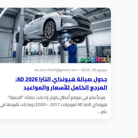
ديسمبر 26, 2025
—
mr.mon7aref@gmail.com
جدول صيانة هيونداي النترا AD 2026:
المرجع الكامل للأسعار والمواعيد
مرحباً بكم في موقع أعطال.كوم. إذا كنت تمتلك “الجميلة”
هيونداي النترا AD (موديلات 2017 – 2020) وما زلت تقودها في
عام…