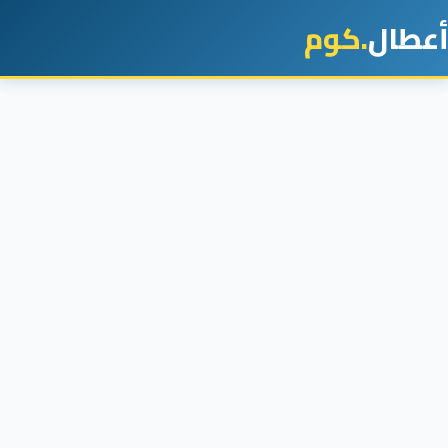
أعطال
.كوم