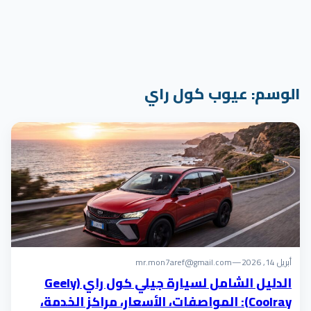
الوسم:
عيوب كول راي
أبريل 14, 2026
—
mr.mon7aref@gmail.com
الدليل الشامل لسيارة جيلي كول راي (Geely
Coolray): المواصفات، الأسعار، مراكز الخدمة،