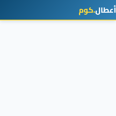
أعطال
.كوم