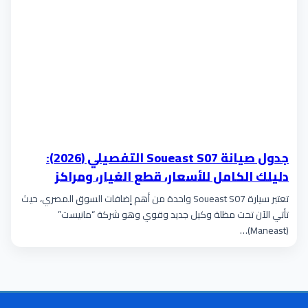
جدول صيانة Soueast S07 التفصيلي (2026):
دليلك الكامل للأسعار، قطع الغيار، ومراكز
“مانيست” المعتمدة
تعتبر سيارة Soueast S07 واحدة من أهم إضافات السوق المصري، حيث
تأتي الآن تحت مظلة وكيل جديد وقوي وهو شركة “مانيست”
(Maneast)…