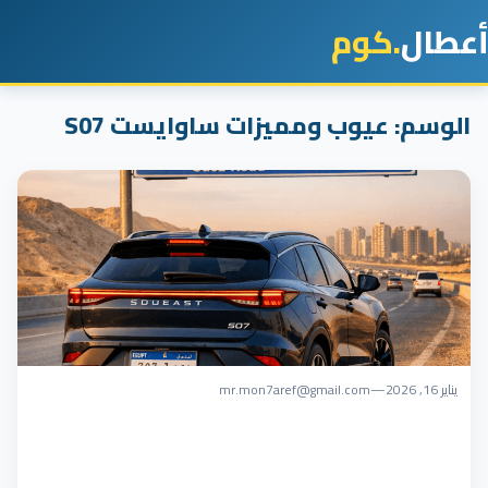
أعطال
.كوم
الوسم:
عيوب ومميزات ساوايست S07
يناير 16, 2026
—
mr.mon7aref@gmail.com