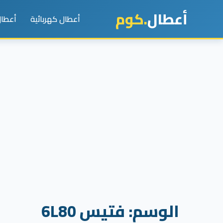
أعطال
.كوم
أعطال كهربائية
أعطال
الوسم:
فتيس 6L80