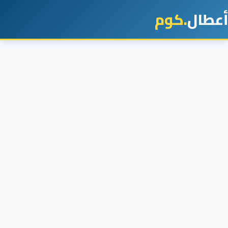
أعطال
.كوم