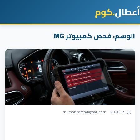
أعطال
.كوم
الوسم:
فحص كمبيوتر MG
يناير 29, 2026
—
mr.mon7aref@gmail.com