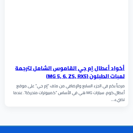
أكواد أعطال إم جي القاموس الشامل لترجمة
لمبات الطبلون (MG 5, 6, ZS, RX5)
مرحباً بكم في الجزء السابع والإضافي من ملف “إم جي” على موقع
أعطال.كوم. سيارات MG هي في الأساس “كمبيوترات متحركة”. عندما
تضيء…