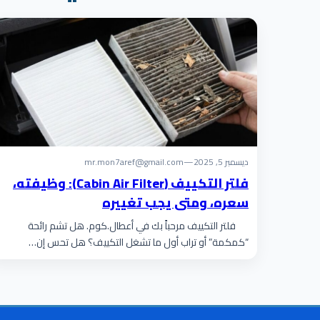
ديسمبر 5, 2025
—
mr.mon7aref@gmail.com
فلتر التكييف (Cabin Air Filter): وظيفته،
سعره، ومتى يجب تغييره
فلتر التكييف مرحباً بك في أعطال.كوم. هل تشم رائحة
“كمكمة” أو تراب أول ما تشغل التكييف؟ هل تحس إن…