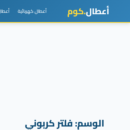
أعطال
.كوم
أعطال كهربائية
أعطال
الوسم:
فلتر كربوني