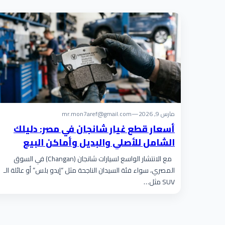
مارس 9, 2026
—
mr.mon7aref@gmail.com
أسعار قطع غيار شانجان في مصر: دليلك
الشامل للأصلي والبديل وأماكن البيع
مع الانتشار الواسع لسيارات شانجان (Changan) في السوق
المصري، سواء فئة السيدان الناجحة مثل “إيدو بلس” أو عائلة الـ
SUV مثل…