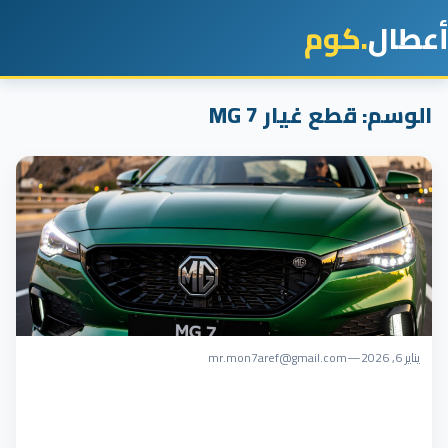
أعطال
.كوم
الوسم:
قطع غيار MG 7
يناير 6, 2026
—
mr.mon7aref@gmail.com