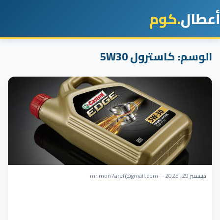
أعطال
.كوم
الوسم:
كاسترول 5W30
ديسمبر 29, 2025
—
mr.mon7aref@gmail.com