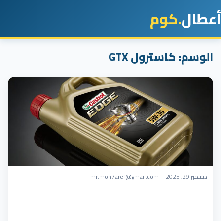
أعطال
.كوم
الوسم:
كاسترول GTX
ديسمبر 29, 2025
—
mr.mon7aref@gmail.com