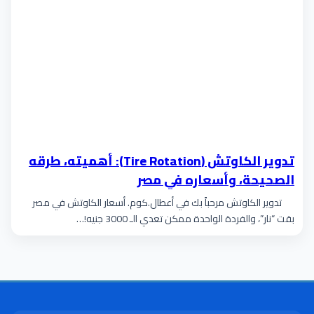
تدوير الكاوتش (Tire Rotation): أهميته، طرقه
الصحيحة، وأسعاره في مصر
تدوير الكاوتش مرحباً بك في أعطال.كوم. أسعار الكاوتش في مصر
بقت “نار”، والفردة الواحدة ممكن تعدي الـ 3000 جنيه!…