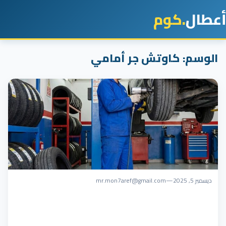
أعطال
.كوم
الوسم:
كاوتش جر أمامي
ديسمبر 5, 2025
—
mr.mon7aref@gmail.com