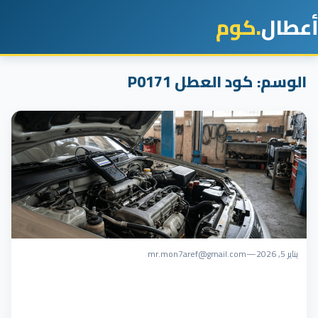
أعطال
.كوم
الوسم:
كود العطل P0171
يناير 5, 2026
—
mr.mon7aref@gmail.com