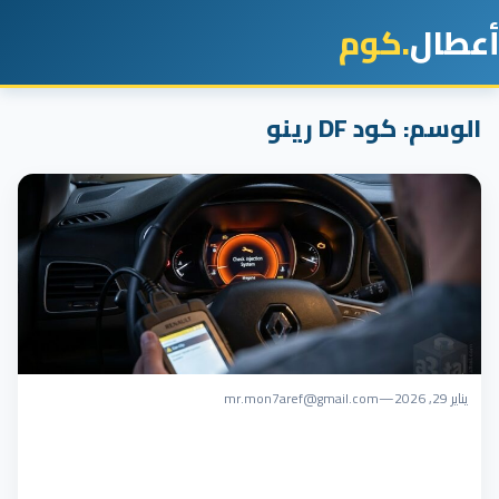
أعطال
.كوم
الوسم:
كود DF رينو
يناير 29, 2026
—
mr.mon7aref@gmail.com