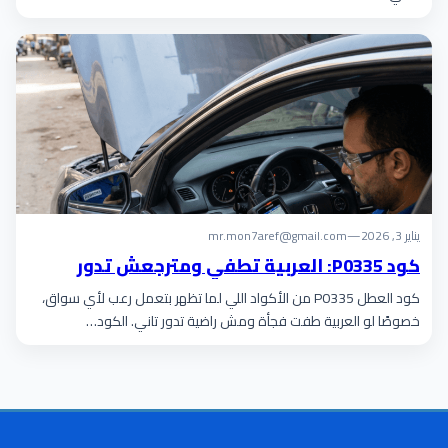
يناير 3, 2026
—
mr.mon7aref@gmail.com
كود P0335: العربية تطفي ومترجعش تدور
كود العطل P0335 من الأكواد اللي لما تظهر بتعمل رعب لأي سواق،
خصوصًا لو العربية طفت فجأة ومش راضية تدور تاني. الكود…