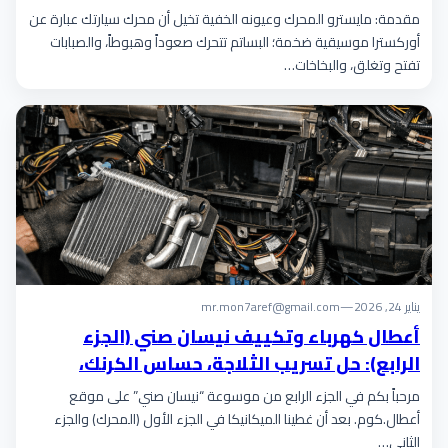
مقدمة: مايسترو المحرك وعيونه الخفية تخيل أن محرك سيارتك عبارة عن
أوركسترا موسيقية ضخمة؛ البساتم تتحرك صعوداً وهبوطاً، والصبابات
تفتح وتغلق، والبخاخات…
يناير 24, 2026
—
mr.mon7aref@gmail.com
أعطال كهرباء وتكييف نيسان صني (الجزء
الرابع): حل تسريب الثلاجة، حساس الكرنك،
ومراوح التبريد
مرحباً بكم في الجزء الرابع من موسوعة “نيسان صني” على موقع
أعطال.كوم. بعد أن غطينا الميكانيكا في الجزء الأول (المحرك) والجزء
الثاني…