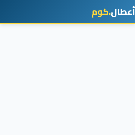
أعطال
.كوم