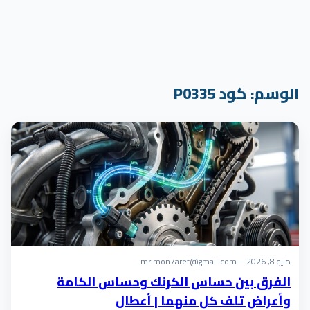
الوسم:
كود P0335
مايو 8, 2026
—
mr.mon7aref@gmail.com
الفرق بين حساس الكرنك وحساس الكامة
وأعراض تلف كل منهما | أعطال