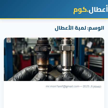
أعطال
.كوم
الوسم:
لمبة الأعطال
ديسمبر 6, 2025
—
mr.mon7aref@gmail.com