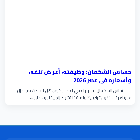
حساس الشكمان: وظيفته، أعراض تلفه،
وأسعاره في مصر 2026
حساس الشكمان مرحباً بك في أعطال.كوم. هل لاحظت فجأة إن
عربيتك بقت “غول” بنزين؟ ولمبة “التشيك إنجن” نورت على…