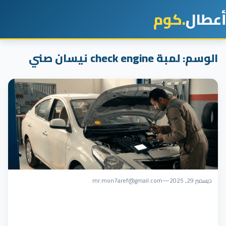
أعطال
.كوم
الوسم:
لمبة check engine نيسان صني
ديسمبر 29, 2025
—
mr.mon7aref@gmail.com