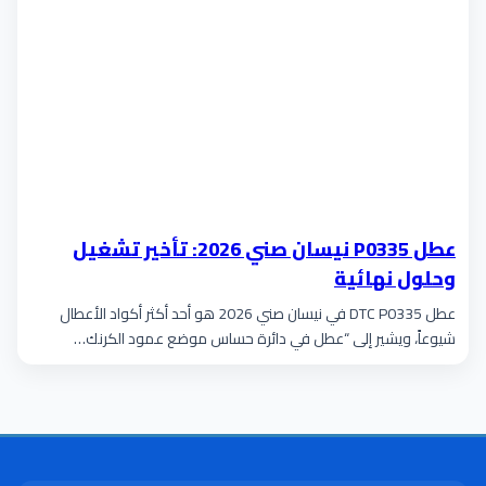
عطل P0335 نيسان صني 2026: تأخير تشغيل
وحلول نهائية
عطل DTC P0335 في نيسان صني 2026 هو أحد أكثر أكواد الأعطال
شيوعاً، ويشير إلى “عطل في دائرة حساس موضع عمود الكرنك…