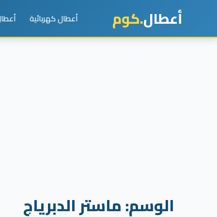
أعطال
.كوم
أعطال كهربائية
أعطال
الوسم:
ماستر الدبرياج