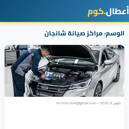
أعطال
.كوم
الوسم:
مراكز صيانة شانجان
مارس 9, 2026
—
mr.mon7aref@gmail.com