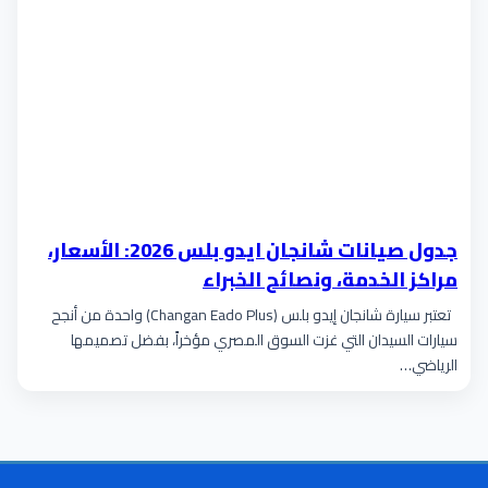
جدول صيانات شانجان ايدو بلس 2026: الأسعار،
مراكز الخدمة، ونصائح الخبراء
تعتبر سيارة شانجان إيدو بلس (Changan Eado Plus) واحدة من أنجح
سيارات السيدان التي غزت السوق المصري مؤخراً، بفضل تصميمها
الرياضي…