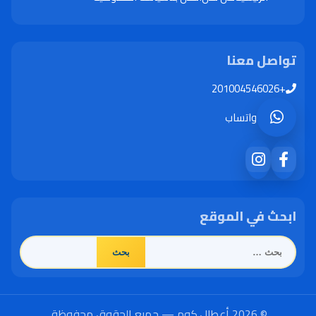
تواصل معنا
+201004546026
واتساب
ابحث في الموقع
البحث
عن:
© 2026 أعطال.كوم — جميع الحقوق محفوظة.