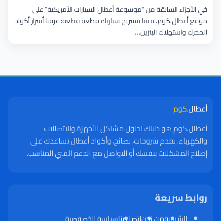
المتخصصة
في الأجزاء السابقة من “موسوعة أعطال السيارات الأمريكية” على
موقع أعطال.كوم، قمنا بتشريح سيارتك قطعة قطعة: عرفنا أسرار أكواد
المحرك واستهلاك البنزين…
أعطال
.كوم
أعطال.كوم هو دليلك لحلول مشاكل الأجهزة والاتصالات
والكهرباء. نقدم شروحات، نصائح، وأكواد أعطال تساعدك على
إصلاح المشكلات بنفسك أو التواصل مع الدعم الفني المناسب.
روابط سريعة
الرئيسية
من نحن
اتصل بنا
سياسة الخصوصية