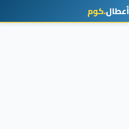
أعطال
.كوم