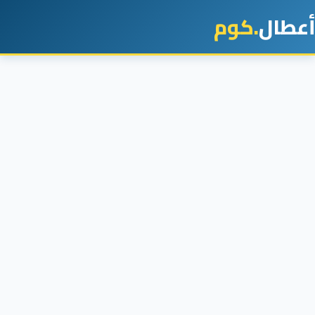
أعطال
.كوم