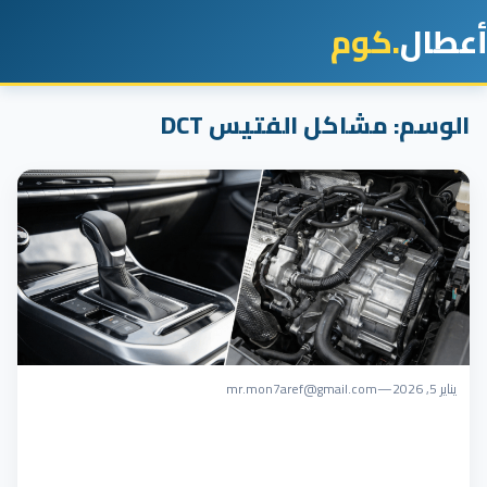
أعطال
.كوم
الوسم:
مشاكل الفتيس DCT
يناير 5, 2026
—
mr.mon7aref@gmail.com