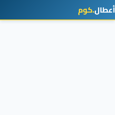
أعطال
.كوم