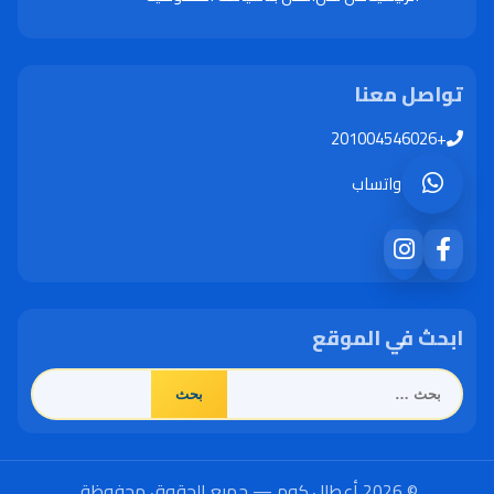
تواصل معنا
+201004546026
واتساب
ابحث في الموقع
البحث
عن:
© 2026 أعطال.كوم — جميع الحقوق محفوظة.