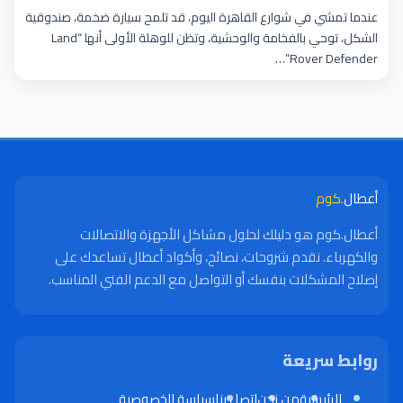
عندما تمشي في شوارع القاهرة اليوم، قد تلمح سيارة ضخمة، صندوقية
الشكل، توحي بالفخامة والوحشية، وتظن للوهلة الأولى أنها “Land
Rover Defender”…
أعطال
.كوم
أعطال.كوم هو دليلك لحلول مشاكل الأجهزة والاتصالات
والكهرباء. نقدم شروحات، نصائح، وأكواد أعطال تساعدك على
إصلاح المشكلات بنفسك أو التواصل مع الدعم الفني المناسب.
روابط سريعة
الرئيسية
من نحن
اتصل بنا
سياسة الخصوصية