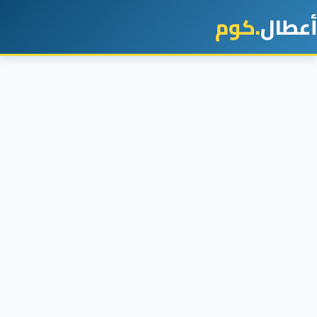
أعطال
.كوم