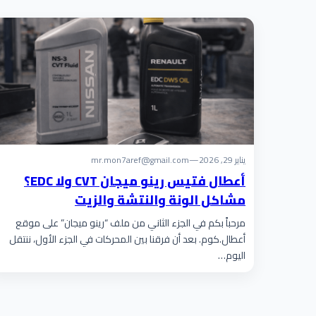
يناير 29, 2026
—
mr.mon7aref@gmail.com
أعطال فتيس رينو ميجان CVT ولا EDC؟
مشاكل الونة والنتشة والزيت
مرحباً بكم في الجزء الثاني من ملف “رينو ميجان” على موقع
أعطال.كوم. بعد أن فرقنا بين المحركات في الجزء الأول، ننتقل
اليوم…