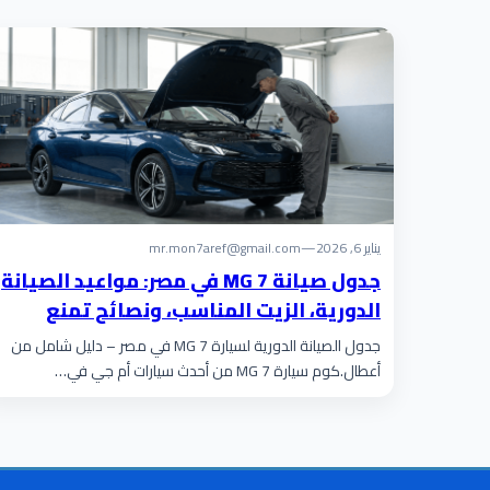
يناير 6, 2026
—
mr.mon7aref@gmail.com
جدول صيانة MG 7 في مصر: مواعيد الصيانة
الدورية، الزيت المناسب، ونصائح تمنع
الأعطال
جدول الصيانة الدورية لسيارة MG 7 في مصر – دليل شامل من
أعطال.كوم سيارة MG 7 من أحدث سيارات أم جي في…