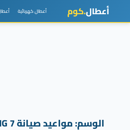
أعطال
.كوم
أعطال كهربائية
أعطال
الوسم:
مواعيد صيانة MG 7