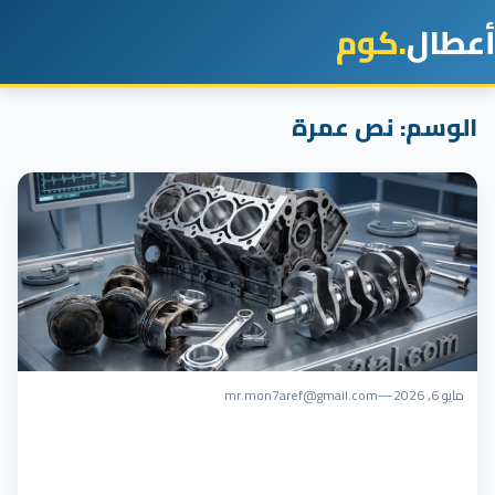
أعطال
.كوم
الوسم:
نص عمرة
مايو 6, 2026
—
mr.mon7aref@gmail.com