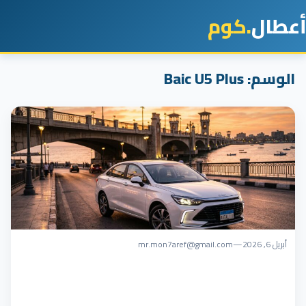
أعطال
.كوم
الوسم:
Baic U5 Plus
أبريل 6, 2026
—
mr.mon7aref@gmail.com