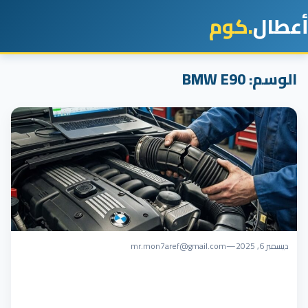
أعطال
.كوم
الوسم:
BMW E90
ديسمبر 6, 2025
—
mr.mon7aref@gmail.com