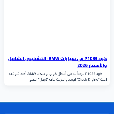
كود P1083 في سيارات BMW: التشخيص الشامل
والأسعار 2026
كود P1083 مرحباً بك في أعطال.كوم. لو معاك BMW، أكيد شوفت
لمبة “Check Engine” نورت، والعربية بدأت “تبرجل” الصبح،…